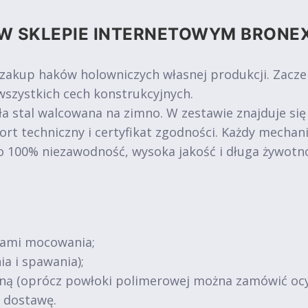
W SKLEPIE INTERNETOWYM BRONE
 zakup haków holowniczych własnej produkcji. Zacz
szystkich cech konstrukcyjnych.
a stal walcowana na zimno. W zestawie znajduje się
ort techniczny i certyfikat zgodności. Każdy mechan
o 100% niezawodność, wysoka jakość i długa żywotn
tami mocowania;
ia i spawania);
jną (oprócz powłoki polimerowej można zamówić oc
ą dostawę.