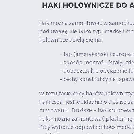
HAKI HOLOWNICZE DO A
Hak można zamontować w samochodach
pod uwagę nie tylko typ, markę i mo
holownicze dzielą się na:
- typ (amerykański i europejs
- sposób montażu (stały, z
- dopuszczalne obciążenie (do 
- cechy konstrukcyjne (spawa
W rezultacie ceny haków holowniczych
najniższa, jeśli dokładnie określisz
mocowaniu. Droższe – hak śrubowan
haka można zamontować platformę.
Przy wyborze odpowiedniego modelu 