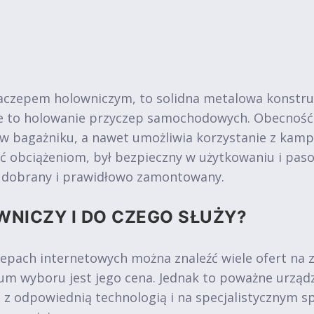
aczepem holowniczym, to solidna metalowa konstru
ie to holowanie przyczep samochodowych. Obecność
 w bagażniku, a nawet umożliwia korzystanie z kam
ć obciążeniom, był bezpieczny w użytkowaniu i pa
o dobrany i prawidłowo zamontowany.
WNICZY I DO CZEGO SŁUŻY?
epach internetowych można znaleźć wiele ofert na
m wyboru jest jego cena. Jednak to poważne urząd
e z odpowiednią technologią i na specjalistycznym s