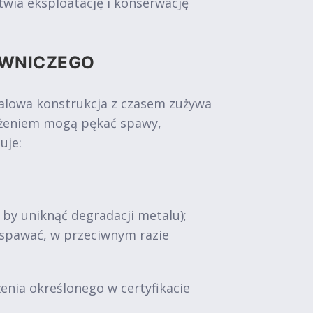
wia eksploatację i konserwację
OWNICZEGO
talowa konstrukcja z czasem zużywa
iążeniem mogą pękać spawy,
uje:
, by uniknąć degradacji metalu);
zespawać, w przeciwnym razie
nia określonego w certyfikacie