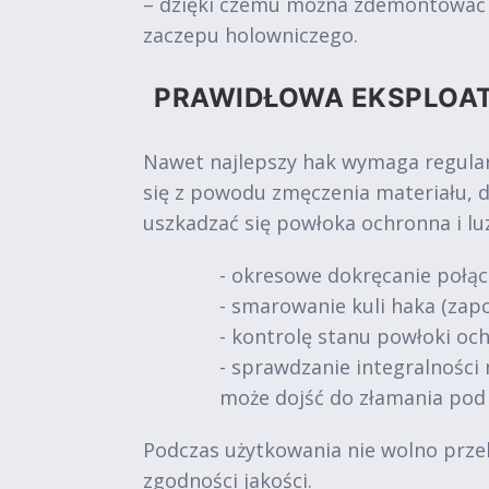
– dzięki czemu można zdemontować ur
zaczepu holowniczego.
PRAWIDŁOWA EKSPLOA
Nawet najlepszy hak wymaga regular
się z powodu zmęczenia materiału, 
uszkadzać się powłoka ochronna i l
- okresowe dokręcanie połąc
- smarowanie kuli haka (zapo
- kontrolę stanu powłoki och
- sprawdzanie integralności 
może dojść do złamania pod
Podczas użytkowania nie wolno prze
zgodności jakości.