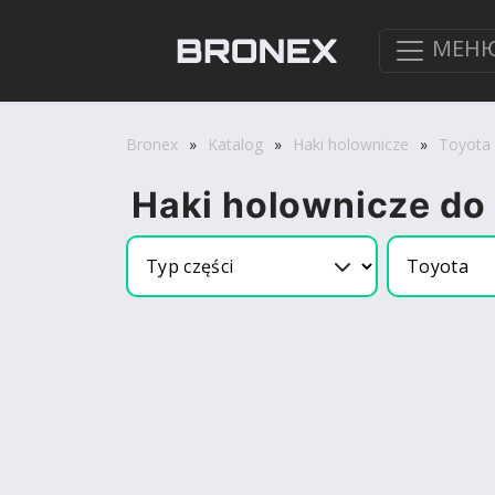
МЕН
Bronex
»
Katalog
»
Haki holownicze
»
Toyota
Haki holownicze do