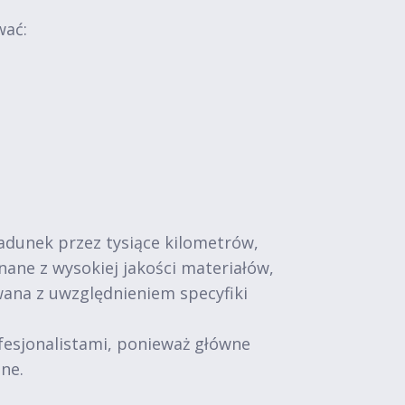
wać:
adunek przez tysiące kilometrów,
ne z wysokiej jakości materiałów,
wana z uwzględnieniem specyfiki
fesjonalistami, ponieważ główne
ne.