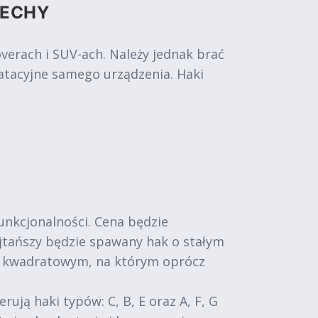
CECHY
rach i SUV-ach. Należy jednak brać
atacyjne samego urządzenia. Haki
funkcjonalności. Cena będzie
Najtańszy będzie spawany hak o stałym
m kwadratowym, na którym oprócz
ą haki typów: C, B, E oraz A, F, G