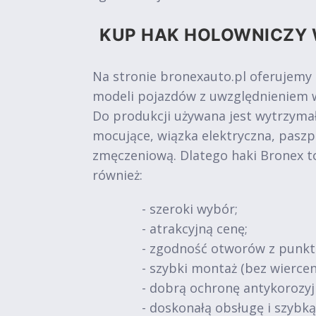
KUP HAK HOLOWNICZY 
Na stronie bronexauto.pl oferujemy
modeli pojazdów z uwzględnieniem w
Do produkcji używana jest wytrzymał
mocujące, wiązka elektryczna, paszp
zmęczeniową. Dlatego haki Bronex t
również:
- szeroki wybór;
- atrakcyjną cenę;
- zgodność otworów z punk
- szybki montaż (bez wiercen
- dobrą ochronę antykorozy
- doskonałą obsługę i szybk