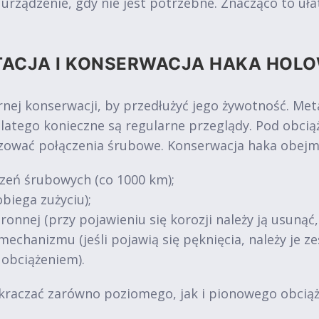
ządzenie, gdy nie jest potrzebne. Znacząco to ułat
TACJA I KONSERWACJA HAKA HOL
nej konserwacji, by przedłużyć jego żywotność. Me
dlatego konieczne są regularne przeglądy. Pod obc
uzować połączenia śrubowe. Konserwacja haka obejm
zeń śrubowych (co 1000 km);
biega zużyciu);
ronnej (przy pojawieniu się korozji należy ją usunąć
mechanizmu (jeśli pojawią się pęknięcia, należy je 
 obciążeniem).
kraczać zarówno poziomego, jak i pionowego obciąże