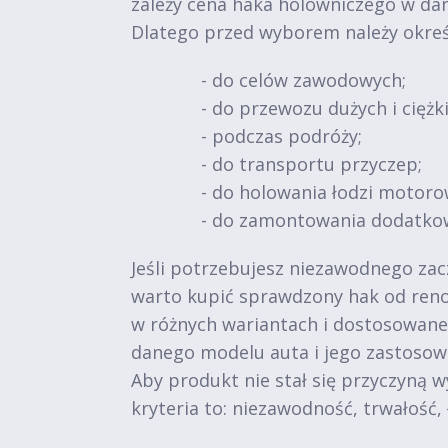
zależy cena haka holowniczego w da
Dlatego przed wyborem należy okreś
- do celów zawodowych;
- do przewozu dużych i ciężk
- podczas podróży;
- do transportu przyczep;
- do holowania łodzi motoro
- do zamontowania dodatko
Jeśli potrzebujesz niezawodnego zac
warto kupić sprawdzony hak od reno
w różnych wariantach i dostosowane 
danego modelu auta i jego zastosow
Aby produkt nie stał się przyczyną 
kryteria to: niezawodność, trwałość