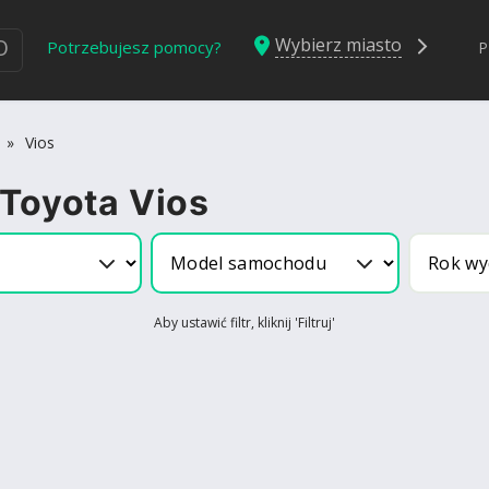
Wybierz miasto
Ю
Potrzebujesz pomocy?
P
»
Vios
 Toyota Vios
Aby ustawić filtr, kliknij 'Filtruj'