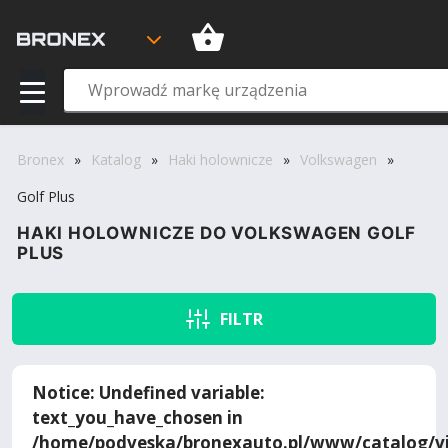
Bronex
»
Katalog
»
Haki holownicze
»
Volkswagen
»
Golf Plus
HAKI HOLOWNICZE DO VOLKSWAGEN GOLF
PLUS
FILTR
Notice
: Undefined variable:
text_you_have_chosen in
/home/podveska/bronexauto.pl/www/catalog/vi