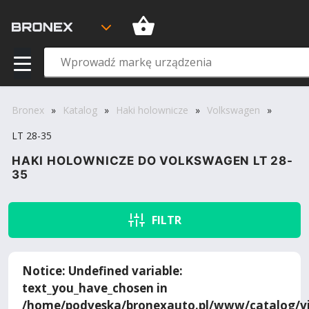
Bronex
»
Katalog
»
Haki holownicze
»
Volkswagen
»
LT 28-35
HAKI HOLOWNICZE DO VOLKSWAGEN LT 28-
35
FILTR
Notice
: Undefined variable:
text_you_have_chosen in
/home/podveska/bronexauto.pl/www/catalog/vi