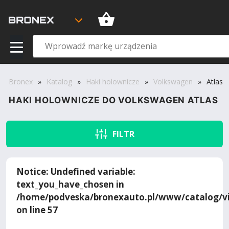
Bronex
»
Katalog
»
Haki holownicze
»
Volkswagen
»
Atlas
HAKI HOLOWNICZE DO VOLKSWAGEN ATLAS
FILTR
Notice
: Undefined variable:
text_you_have_chosen in
/home/podveska/bronexauto.pl/www/catalog/vi
on line
57