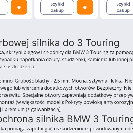
Szybki
Szybki
zakup
zakup
rbowej silnika do 3 Touring
ka, skrzyni biegów i chłodnicy dla BMW 3 Touring za pomo
przypadku napotkania dziury, studzienki, kamienia lub inne
kie uszkodzenia.
mno; Grubość blachy - 2,5 mm; Mocna, sztywna i lekka; Nie
owego lub wiercenia dodatkowych otworów; Bezpieczny. Nie
 prześwitu; Specjalne otwory zapewniają dodatkowy przepływ
ontaż (w większości modeli); Pokryty powłoką antykorozyj
i premium (z galwanizacją);
ochrona silnika BMW 3 Tourin
ika pomaga zapobiegać uszkodzeniom spowodowanym uderz