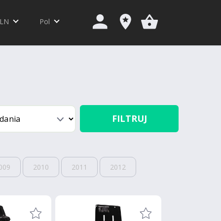
LN
Pol
FILTRUJ
009
2010
2011
2012