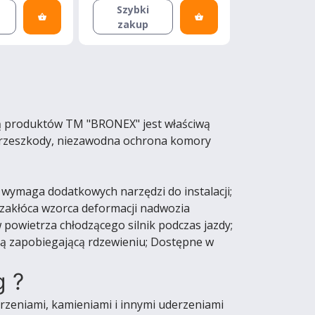
Szybki
zakup
cą produktów TM "BRONEX" jest właściwą
j przeszkody, niezawodna ochrona komory
 wymaga dodatkowych narzędzi do instalacji;
 zakłóca wzorca deformacji nadwozia
 powietrza chłodzącego silnik podczas jazdy;
ną zapobiegającą rdzewieniu; Dostępne w
g ?
eniami, kamieniami i innymi uderzeniami