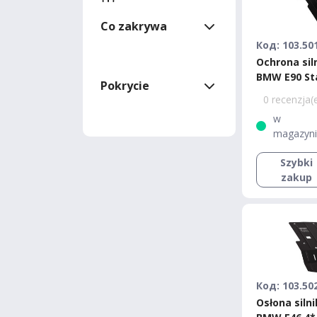
Co zakrywa
Код: 103.50
Ochrona sil
BMW E90 St
Pokrycie
0 recenzja(
w
magazyn
Szybki
zakup
Код: 103.50
Osłona siln