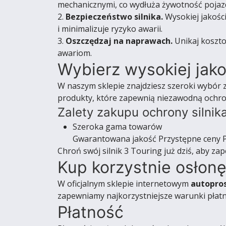
mechanicznymi, co wydłuża żywotność pojaz
2.
Bezpieczeństwo silnika.
Wysokiej jakośc
i minimalizuje ryzyko awarii.
3.
Oszczędzaj na naprawach.
Unikaj koszto
awariom.
Wybierz wysokiej jako
W naszym sklepie znajdziesz szeroki wybór 
produkty, które zapewnią niezawodną ochron
Zalety zakupu ochrony silnika
Szeroka gama towarów
Gwarantowana jakość Przystępne ceny P
Chroń swój silnik 3 Touring już dziś, aby za
Kup korzystnie osłonę
W oficjalnym sklepie internetowym
autopro
zapewniamy najkorzystniejsze warunki płatn
Płatność