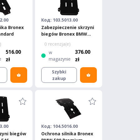
2.00
Код: 103.5013.00
nika Bronex
Zabezpieczenie skrzyni
andard
biegów Bronex BMW
E46 Standard
)
0 recenzja(e)
516.00
376.00
w
e
zł
magazynie
zł
Szybki
zakup
3.00
Код: 104.5016.00
zyni biegów
Ochrona silnika Bronex