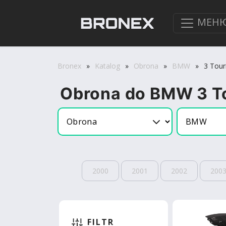
МЕН
Bronex
»
Katalog
»
Obrona
»
BMW
»
3 Tour
Obrona do BMW 3 T
2000
2001
2002
200
FILTR