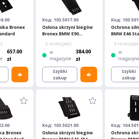
16.00
Код: 103.5017.00
Код: 103.501
nika Bronex
Osłona skrzyni biegów
Ochrona sil
andard
Bronex BMW E90
BMW E46 St
Standard
e)
0 recenzja(e)
0 recenzja(e
657.00
384.00
w
w
ie
zł
magazynie
zł
magazyni
Szybki
Szybki
zakup
zakup
22.00
Код: 103.5021.00
Код: 104.501
ika Bronex
Osłona skrzyni biegów
Ochrona skr