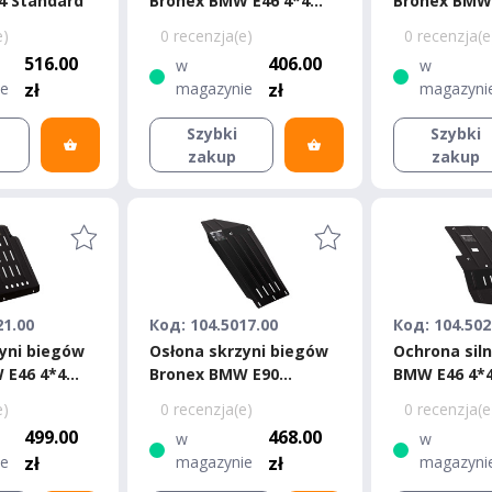
4 Standard
Bronex BMW E46 4*4
Bronex BMW
Standard
Premium
e)
0 recenzja(e)
0 recenzja(e
516.00
406.00
w
w
ie
zł
magazynie
zł
magazyni
Szybki
Szybki
zakup
zakup
21.00
Код: 104.5017.00
Код: 104.502
yni biegów
Osłona skrzyni biegów
Ochrona sil
 E46 4*4
Bronex BMW E90
BMW E46 4*
Premium
e)
0 recenzja(e)
0 recenzja(e
499.00
468.00
w
w
ie
zł
magazynie
zł
magazyni