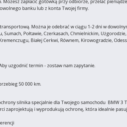
ożesz zapłacić gotówką przy odbiorze, przelać pieniądze na
wolnego banku lub z konta Twojej firmy.
ransportową. Można je odebrać w ciągu 1-2 dni w dowolnym 
, Sumach, Połtawie, Czerkasach, Chmielnickim, Użgorodzie,
 Kremenczugu, Białej Cerkwi, Równem, Kirowogradzie, Odes
 Aby uzgodnić termin - zostaw nam zapytanie.
przebieg 50 000 km.
chrony silnika specjalnie dla Twojego samochodu BMW 3 To
ci zaprojektują i wyprodukują ochronę, która idealnie pasu
erencji