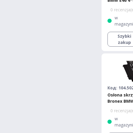
BMW E46 4*
0 recenzja(
w
magazyn
Szybki
zakup
Код: 104.50
Osłona skrz
Bronex BMW
Premium
0 recenzja(
w
magazyn