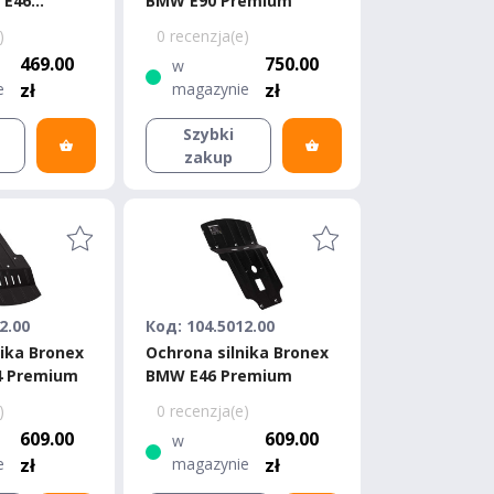
 E46
BMW E90 Premium
)
0 recenzja(e)
469.00
750.00
w
e
zł
magazynie
zł
Szybki
zakup
2.00
Код: 104.5012.00
nika Bronex
Ochrona silnika Bronex
4 Premium
BMW E46 Premium
)
0 recenzja(e)
609.00
609.00
w
e
zł
magazynie
zł