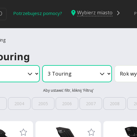
Wybierz miasto
Ю
Potrzebujesz pomocy?
P
ing
ouring
Aby ustawić filtr, kliknij 'Filtruj'
3
2004
2005
2006
2007
2008
2