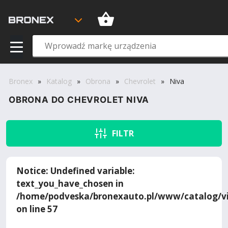
Bronex
»
Katalog
»
Obrona
»
Chevrolet
»
Niva
OBRONA DO CHEVROLET NIVA
FILTR
Notice
: Undefined variable:
text_you_have_chosen in
/home/podveska/bronexauto.pl/www/catalog/vi
on line
57