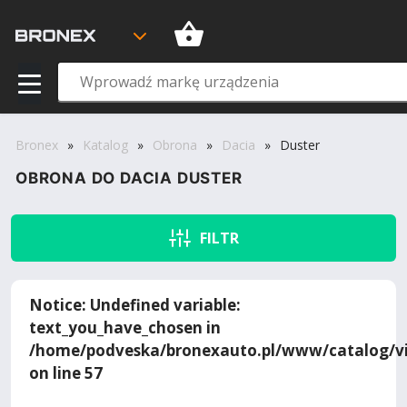
Bronex
»
Katalog
»
Obrona
»
Dacia
»
Duster
OBRONA DO DACIA DUSTER
FILTR
Notice
: Undefined variable:
text_you_have_chosen in
/home/podveska/bronexauto.pl/www/catalog/vi
on line
57