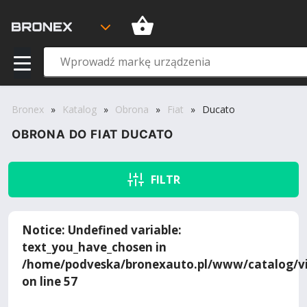
Bronex
»
Katalog
»
Obrona
»
Fiat
»
Ducato
OBRONA DO FIAT DUCATO
FILTR
Notice
: Undefined variable:
text_you_have_chosen in
/home/podveska/bronexauto.pl/www/catalog/vi
on line
57