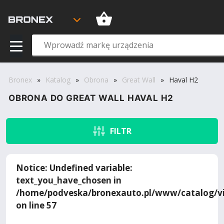
Bronex
»
Katalog
»
Obrona
»
Great Wall
»
Haval H2
OBRONA DO GREAT WALL HAVAL H2
FILTR
Notice
: Undefined variable:
text_you_have_chosen in
/home/podveska/bronexauto.pl/www/catalog/vi
on line
57