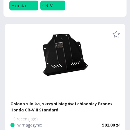
Honda
CR-V
Osłona silnika, skrzyni biegów i chłodnicy Bronex
Honda CR-V II Standard
0 recenzja(e)
w magazynie
502.00 zł