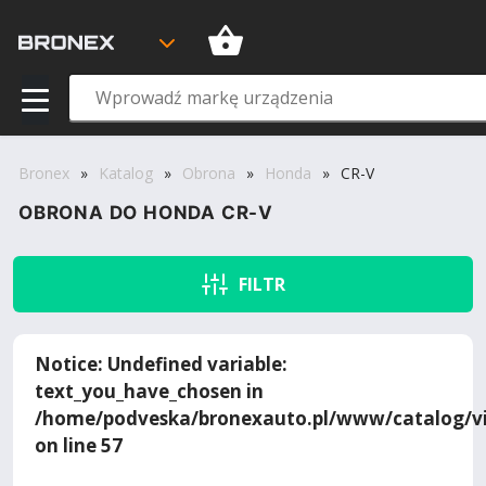
Bronex
»
Katalog
»
Obrona
»
Honda
»
CR-V
OBRONA DO HONDA CR-V
FILTR
Notice
: Undefined variable:
text_you_have_chosen in
/home/podveska/bronexauto.pl/www/catalog/vi
on line
57