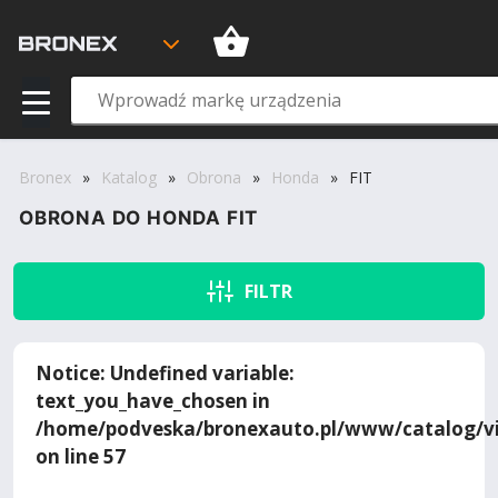
Bronex
»
Katalog
»
Obrona
»
Honda
»
FIT
OBRONA DO HONDA FIT
FILTR
Notice
: Undefined variable:
text_you_have_chosen in
/home/podveska/bronexauto.pl/www/catalog/vi
on line
57