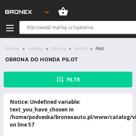
Bronex
»
Katalog
»
Obrona
»
Honda
»
Pilot
OBRONA DO HONDA PILOT
FILTR
Notice
: Undefined variable:
text_you_have_chosen in
/home/podveska/bronexauto.pl/www/catalog/vi
on line
57