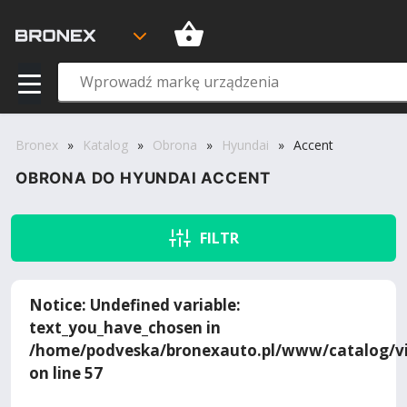
Bronex
»
Katalog
»
Obrona
»
Hyundai
»
Accent
OBRONA DO HYUNDAI ACCENT
FILTR
Notice
: Undefined variable:
text_you_have_chosen in
/home/podveska/bronexauto.pl/www/catalog/vi
on line
57