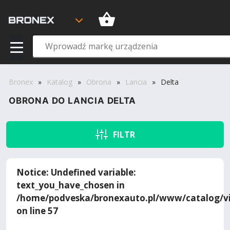
Bronex
»
Katalog
»
Obrona
»
Lancia
»
Delta
OBRONA DO LANCIA DELTA
FILTR
Notice
: Undefined variable:
text_you_have_chosen in
/home/podveska/bronexauto.pl/www/catalog/vi
on line
57