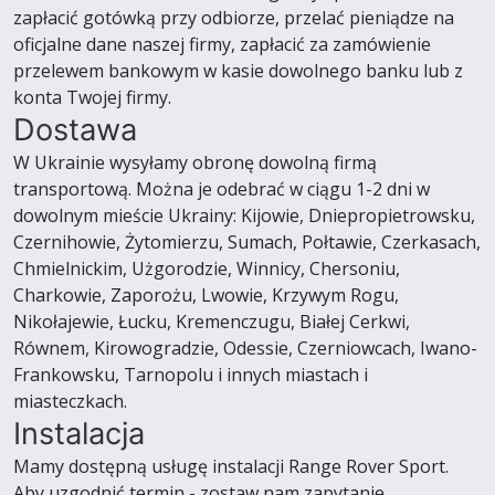
zapłacić gotówką przy odbiorze, przelać pieniądze na
oficjalne dane naszej firmy, zapłacić za zamówienie
przelewem bankowym w kasie dowolnego banku lub z
konta Twojej firmy.
Dostawa
W Ukrainie wysyłamy obronę dowolną firmą
transportową. Można je odebrać w ciągu 1-2 dni w
dowolnym mieście Ukrainy: Kijowie, Dniepropietrowsku,
Czernihowie, Żytomierzu, Sumach, Połtawie, Czerkasach,
Chmielnickim, Użgorodzie, Winnicy, Chersoniu,
Charkowie, Zaporożu, Lwowie, Krzywym Rogu,
Nikołajewie, Łucku, Kremenczugu, Białej Cerkwi,
Równem, Kirowogradzie, Odessie, Czerniowcach, Iwano-
Frankowsku, Tarnopolu i innych miastach i
miasteczkach.
Instalacja
Mamy dostępną usługę instalacji Range Rover Sport.
Aby uzgodnić termin - zostaw nam zapytanie.