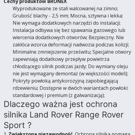
Cechy produktów BRONEX
Wyprodukowane ze stali walcowanej na zimno;
Grubość blachy - 2,5 mm; Mocna, sztywna i lekka;
Nie wymaga dodatkowych narzędzi do instalacji;
Instalacja odbywa się bez spawania gazowego lub
wiercenia dodatkowych otworów; Bezpieczny. Nie
zakłóca wzorca deformacji nadwozia podczas kolizji;
Minimalne zmniejszenie prześwitu; Specjalne otwory
zapewniają dodatkowy przepływ powietrza
chłodzącego silnik podczas jazdy; Do wymiany oleju
nie jest wymagany demontaż (w większości modeli);
Pokryty powłoką antykorozyjną zapobiegającą
rdzewieniu; Dostępne w dwóch wariantach powłoki:
standardowej i premium (z galwanizacją);
Dlaczego ważna jest ochrona
silnika Land Rover Range Rover
Sport ?
1.
Zwiększona niezawodność.
Ochrona silnika pomaga