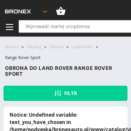
Bronex
»
Katalog
»
Obrona
»
Land Rover
»
Range Rover Sport
OBRONA DO LAND ROVER RANGE ROVER
SPORT
FILTR
Notice
: Undefined variable:
text_you_have_chosen in
/home/podveska/bronexauto.pl/www/catalog/vi