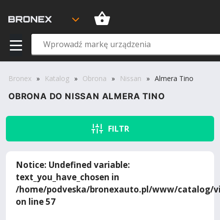
Bronex
»
Katalog
»
Obrona
»
Nissan
»
Almera Tino
OBRONA DO NISSAN ALMERA TINO
FILTR
Notice
: Undefined variable:
text_you_have_chosen in
/home/podveska/bronexauto.pl/www/catalog/vi
on line
57