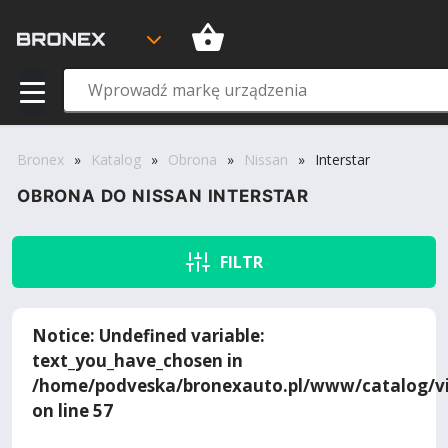
Bronex
»
Katalog
»
Obrona
»
Nissan
»
Interstar
OBRONA DO NISSAN INTERSTAR
FILTR
Notice
: Undefined variable:
text_you_have_chosen in
/home/podveska/bronexauto.pl/www/catalog/vi
on line
57