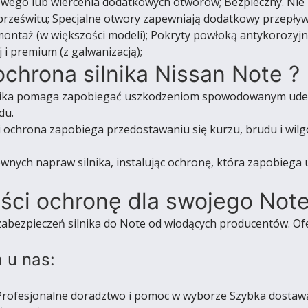
owego lub wiercenia dodatkowych otworów; Bezpieczny. Nie
 prześwitu; Specjalne otwory zapewniają dodatkowy przepływ
ontaż (w większości modeli); Pokryty powłoką antykorozyj
i premium (z galwanizacją);
chrona silnika Nissan Note ?
ika pomaga zapobiegać uszkodzeniom spowodowanym uderz
du.
i ochrona zapobiega przedostawaniu się kurzu, brudu i wilgo
wnych napraw silnika, instalując ochronę, która zapobie
ości ochronę dla swojego Not
zabezpieczeń silnika do Note od wiodących producentów. Ofe
 u nas:
rofesjonalne doradztwo i pomoc w wyborze Szybka dostaw