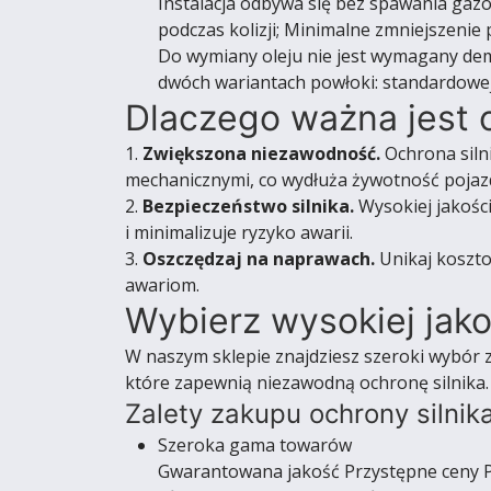
Instalacja odbywa się bez spawania gaz
podczas kolizji; Minimalne zmniejszenie
Do wymiany oleju nie jest wymagany dem
dwóch wariantach powłoki: standardowej 
Dlaczego ważna jest o
1.
Zwiększona niezawodność.
Ochrona siln
mechanicznymi, co wydłuża żywotność pojaz
2.
Bezpieczeństwo silnika.
Wysokiej jakośc
i minimalizuje ryzyko awarii.
3.
Oszczędzaj na naprawach.
Unikaj koszto
awariom.
Wybierz wysokiej jak
W naszym sklepie znajdziesz szeroki wybór 
które zapewnią niezawodną ochronę silnika.
Zalety zakupu ochrony silnika
Szeroka gama towarów
Gwarantowana jakość Przystępne ceny P