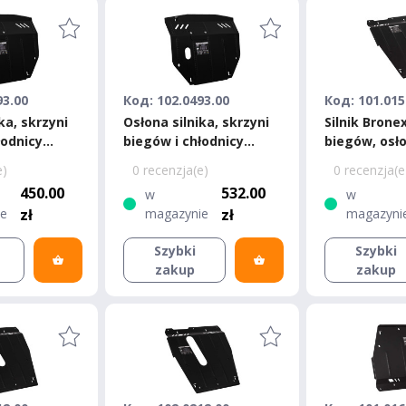
93.00
Код: 102.0493.00
Код: 101.015
ka, skrzyni
Osłona silnika, skrzyni
Silnik Brone
łodnicy
biegów i chłodnicy
biegów, osł
an Note /
Bronex Nissan Note /
chłodnicy N
e)
0 recenzja(e)
0 recenzja(e
a Standard
Nissan Micra Premium
2005-2013 V
450.00
532.00
w
w
ie
zł
magazynie
zł
magazyni
Szybki
Szybki
zakup
zakup