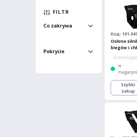
FILTR
Co zakrywa
Код: 101.04
Osłona silni
biegów i ch
Pokrycie
Bronex Niss
0 recenzja(
Nissan Micr
w
magazyn
Szybki
zakup