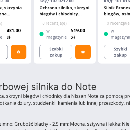
12.00
Код: 102.0212.00
Код: 101.016
x, skrzynia
Ochrona silnika, skrzyni
Silnik Brone
ona
biegów i chłodnicy
biegów, osł
issan Note
Bronex Nissan Note
chłodnicy N
e)
0 recenzja(e)
0 recenzja(e
- 1,4
Premium
2005-2013 S
431.00
519.00
w
w
ie
zł
magazynie
zł
magazyni
Szybki
Szybki
zakup
zakup
rbowej silnika do Note
ka, skrzyni biegów i chłodnicy dla Nissan Note za pomocą 
otkania dziury, studzienki, kamienia lub innej przeszkody,
mno; Grubość blachy - 2,5 mm; Mocna, sztywna i lekka; Nie