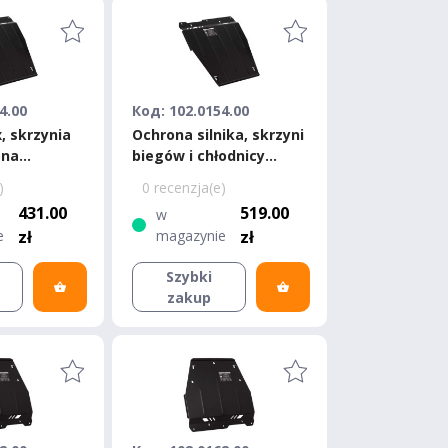
4.00
Код: 102.0154.00
x, skrzynia
Ochrona silnika, skrzyni
ona
biegów i chłodnicy
issan Note
Bronex Nissan Note
)
0 recenzja(e)
 Standard
Premium
431.00
519.00
w
e
zł
magazynie
zł
Szybki
zakup