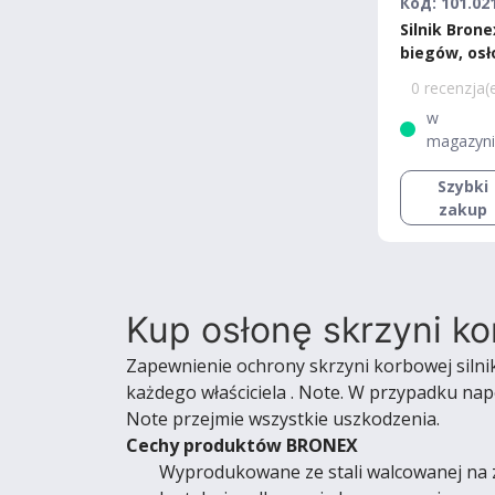
Код: 101.02
Silnik Brone
biegów, osł
chłodnicy N
0 recenzja(
2005-2013 V 
w
Standard
magazyn
Szybki
zakup
Kup osłonę skrzyni ko
Zapewnienie ochrony skrzyni korbowej silni
każdego właściciela . Note. W przypadku nap
Note przejmie wszystkie uszkodzenia.
Cechy produktów BRONEX
Wyprodukowane ze stali walcowanej na zi