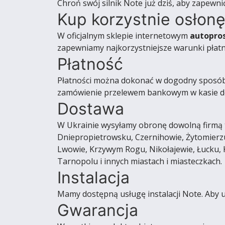
Chroń swój silnik Note już dziś, aby zapewni
Kup korzystnie osłonę
W oficjalnym sklepie internetowym
autopro
zapewniamy najkorzystniejsze warunki płatn
Płatność
Płatności można dokonać w dogodny sposób. M
zamówienie przelewem bankowym w kasie do
Dostawa
W Ukrainie wysyłamy obronę dowolną firmą t
Dniepropietrowsku, Czernihowie, Żytomierzu
Lwowie, Krzywym Rogu, Nikołajewie, Łucku,
Tarnopolu i innych miastach i miasteczkach.
Instalacja
Mamy dostępną usługę instalacji Note. Aby 
Gwarancja