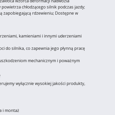
 zakłóca wzorca deformacji nadwozia
 powietrza chłodzącego silnik podczas jazdy;
ną zapobiegającą rdzewieniu; Dostępne w
eniami, kamieniami i innymi uderzeniami
ci do silnika, co zapewnia jego płynną pracę
ga uszkodzeniom mechanicznym i poważnym
e
rujemy wyłącznie wysokiej jakości produkty,
a i montaż