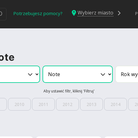
Wybierz miasto
Ю
Potrzebujesz pomocy?
P
ote
Aby ustawić filtr, kliknij 'Filtruj'
9
2010
2011
2012
2013
2014
2