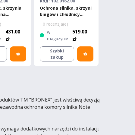
2.00
Код: 102.0162.00
x, skrzynia
Ochrona silnika, skrzyni
ona
biegów i chłodnicy
issan Note
Bronex Nissan Note
)
0 recenzja(e)
tandard
Premium
431.00
519.00
w
e
zł
magazynie
zł
Szybki
zakup
produktów TM "BRONEX" jest właściwą decyzją
 niezawodna ochrona komory silnika Note
 wymaga dodatkowych narzędzi do instalacji;