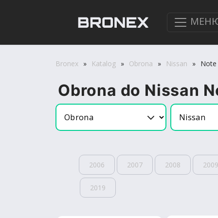
МЕН
Bronex
»
Katalog
»
Obrona
»
Nissan
»
Note
Obrona do Nissan N
2006
2007
2008
200
2019