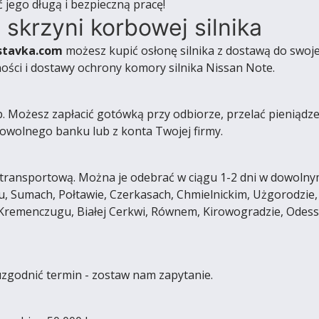
ć jego długą i bezpieczną pracę!
 skrzyni korbowej silnika
stavka.com
możesz kupić osłonę silnika z dostawą do swoje
ości i dostawy ochrony komory silnika Nissan Note.
ożesz zapłacić gotówką przy odbiorze, przelać pieniądze na
wolnego banku lub z konta Twojej firmy.
ransportową. Można je odebrać w ciągu 1-2 dni w dowolnym 
, Sumach, Połtawie, Czerkasach, Chmielnickim, Użgorodzie,
 Kremenczugu, Białej Cerkwi, Równem, Kirowogradzie, Odes
uzgodnić termin - zostaw nam zapytanie.