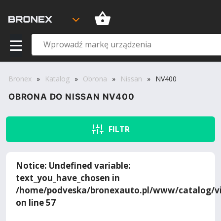
Bronex
»
Katalog
»
Obrona
»
Nissan
»
NV400
OBRONA DO NISSAN NV400
FILTR
Notice
: Undefined variable:
text_you_have_chosen in
/home/podveska/bronexauto.pl/www/catalog/vi
on line
57