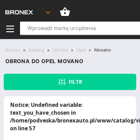
Bronex
»
Katalog
»
Obrona
»
Opel
»
Movano
OBRONA DO OPEL MOVANO
FILTR
Notice
: Undefined variable:
text_you_have_chosen in
/home/podveska/bronexauto.pl/www/catalog/vi
on line
57