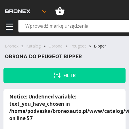
Bronex
»
Katalog
»
Obrona
»
Peugeot
»
Bipper
OBRONA DO PEUGEOT BIPPER
FILTR
Notice
: Undefined variable:
text_you_have_chosen in
/home/podveska/bronexauto.pl/www/catalog/vi
on line
57