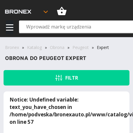
Bronex
»
Katalog
»
Obrona
»
Peugeot
»
Expert
OBRONA DO PEUGEOT EXPERT
FILTR
Notice
: Undefined variable:
text_you_have_chosen in
/home/podveska/bronexauto.pl/www/catalog/vi
on line
57