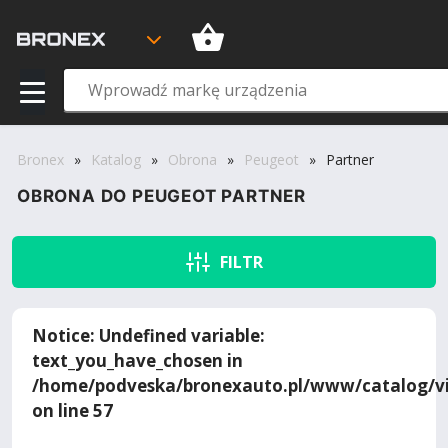
Bronex
»
Katalog
»
Obrona
»
Peugeot
»
Partner
OBRONA DO PEUGEOT PARTNER
FILTR
Notice
: Undefined variable:
text_you_have_chosen in
/home/podveska/bronexauto.pl/www/catalog/vi
on line
57