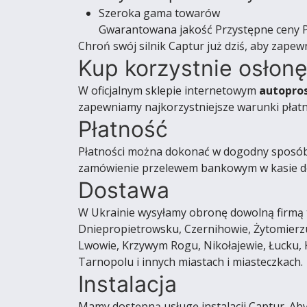
Szeroka gama towarów
Gwarantowana jakość Przystępne ceny P
Chroń swój silnik Captur już dziś, aby zapew
Kup korzystnie osłonę
W oficjalnym sklepie internetowym
autopro
zapewniamy najkorzystniejsze warunki płatn
Płatność
Płatności można dokonać w dogodny sposób. M
zamówienie przelewem bankowym w kasie do
Dostawa
W Ukrainie wysyłamy obronę dowolną firmą t
Dniepropietrowsku, Czernihowie, Żytomierzu
Lwowie, Krzywym Rogu, Nikołajewie, Łucku,
Tarnopolu i innych miastach i miasteczkach.
Instalacja
Mamy dostępną usługę instalacji Captur. Ab