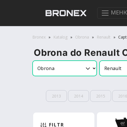
МЕН
Bronex
»
Katalog
»
Obrona
»
Renault
»
Capt
Obrona do Renault 
2013
2014
2015
201
FILTR