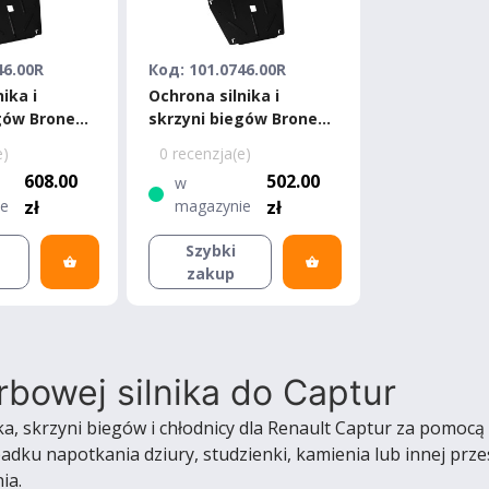
46.00R
Код: 101.0746.00R
ika i
Ochrona silnika i
gów Bronex
skrzyni biegów Bronex
o Premium
Renault Clio Standard
e)
0 recenzja(e)
608.00
502.00
w
ie
zł
magazynie
zł
Szybki
zakup
rbowej silnika do Captur
ka, skrzyni biegów i chłodnicy dla Renault Captur za pomo
ypadku napotkania dziury, studzienki, kamienia lub innej pr
ia.