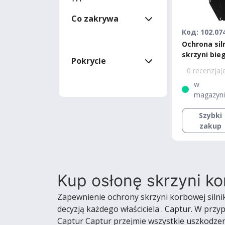
Co zakrywa
Код: 102.07
Ochrona siln
skrzyni bie
Pokrycie
Renault Cli
0 recenzja(
w
magazyn
Szybki
zakup
Kup osłonę skrzyni ko
Zapewnienie ochrony skrzyni korbowej silni
decyzją każdego właściciela . Captur. W prz
Captur Captur przejmie wszystkie uszkodzen