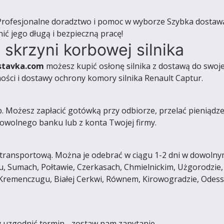
rofesjonalne doradztwo i pomoc w wyborze Szybka dostaw
nić jego długą i bezpieczną pracę!
 skrzyni korbowej silnika
stavka.com
możesz kupić osłonę silnika z dostawą do swoje
ości i dostawy ochrony komory silnika Renault Captur.
ożesz zapłacić gotówką przy odbiorze, przelać pieniądze na
wolnego banku lub z konta Twojej firmy.
ransportową. Można je odebrać w ciągu 1-2 dni w dowolnym 
, Sumach, Połtawie, Czerkasach, Chmielnickim, Użgorodzie,
 Kremenczugu, Białej Cerkwi, Równem, Kirowogradzie, Odes
y uzgodnić termin - zostaw nam zapytanie.