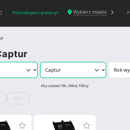
Wybierz miasto
Ю
Potrzebujesz pomocy?
P
ur
Captur
Aby ustawić filtr, kliknij 'Filtruj'
6
2017