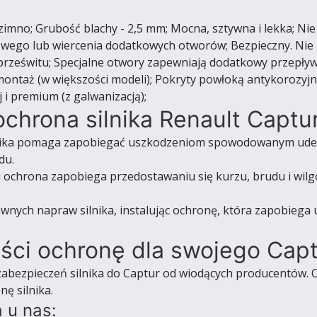
mno; Grubość blachy - 2,5 mm; Mocna, sztywna i lekka; Nie
owego lub wiercenia dodatkowych otworów; Bezpieczny. Nie
 prześwitu; Specjalne otwory zapewniają dodatkowy przepływ
ontaż (w większości modeli); Pokryty powłoką antykorozyj
i premium (z galwanizacją);
chrona silnika Renault Captur
ika pomaga zapobiegać uszkodzeniom spowodowanym uderz
du.
i ochrona zapobiega przedostawaniu się kurzu, brudu i wilgo
wnych napraw silnika, instalując ochronę, która zapobie
ości ochronę dla swojego Cap
zabezpieczeń silnika do Captur od wiodących producentów. O
ę silnika.
 u nas: