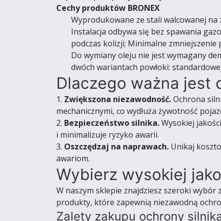
Cechy produktów BRONEX
Wyprodukowane ze stali walcowanej na zi
Instalacja odbywa się bez spawania gaz
podczas kolizji; Minimalne zmniejszenie
Do wymiany oleju nie jest wymagany dem
dwóch wariantach powłoki: standardowej 
Dlaczego ważna jest o
1.
Zwiększona niezawodność.
Ochrona siln
mechanicznymi, co wydłuża żywotność pojaz
2.
Bezpieczeństwo silnika.
Wysokiej jakośc
i minimalizuje ryzyko awarii.
3.
Oszczędzaj na naprawach.
Unikaj koszto
awariom.
Wybierz wysokiej jak
W naszym sklepie znajdziesz szeroki wybór 
produkty, które zapewnią niezawodną ochron
Zalety zakupu ochrony silnika