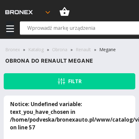
Bronex
»
Katalog
»
Obrona
»
Renault
»
Megane
OBRONA DO RENAULT MEGANE
FILTR
Notice
: Undefined variable:
text_you_have_chosen in
/home/podveska/bronexauto.pl/www/catalog/vi
on line
57