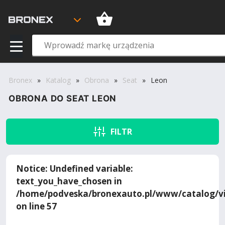
Bronex
»
Katalog
»
Obrona
»
Seat
»
Leon
OBRONA DO SEAT LEON
FILTR
Notice
: Undefined variable:
text_you_have_chosen in
/home/podveska/bronexauto.pl/www/catalog/vi
on line
57