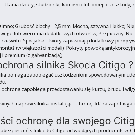
potkania dziury, studzienki, kamienia lub innej przeszkody,
mno; Grubość blachy - 2,5 mm; Mocna, sztywna i lekka; Nie
owego lub wiercenia dodatkowych otworów; Bezpieczny. Nie
 prześwitu; Specjalne otwory zapewniają dodatkowy przepływ
ontaż (w większości modeli); Pokryty powłoką antykorozyj
i premium (z galwanizacją);
chrona silnika Skoda Citigo ?
ika pomaga zapobiegać uszkodzeniom spowodowanym uderz
du.
i ochrona zapobiega przedostawaniu się kurzu, brudu i wilgo
wnych napraw silnika, instalując ochronę, która zapobie
ści ochronę dla swojego Citi
abezpieczeń silnika do Citigo od wiodących producentów. Of