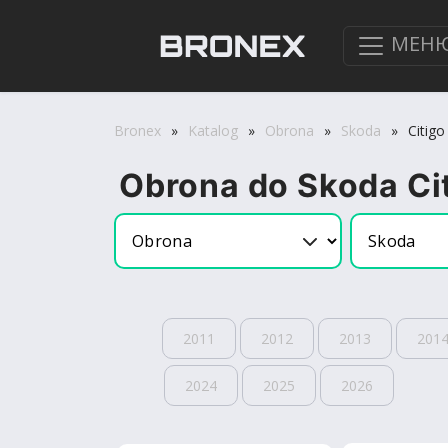
МЕН
Bronex
»
Katalog
»
Obrona
»
Skoda
»
Citigo
Obrona do Skoda Ci
2011
2012
2013
201
2024
2025
2026