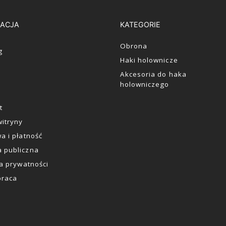
ACJA
KATEGORIE
Obrona
g
Haki holownicze
Akcesoria do haka
holowniczego
t
itryny
a i płatność
 publiczna
ka prywatności
praca