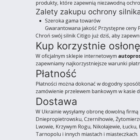
produkty, które zapewnią niezawodną ochron
Zalety zakupu ochrony silnika
Szeroka gama towarów
Gwarantowana jakość Przystępne ceny P
Chroń swój silnik Citigo już dziś, aby zapewn
Kup korzystnie osłonę
W oficjalnym sklepie internetowym
autopro
zapewniamy najkorzystniejsze warunki płatno
Płatność
Płatności można dokonać w dogodny sposób. M
zamówienie przelewem bankowym w kasie do
Dostawa
W Ukrainie wysyłamy obronę dowolną firmą t
Dniepropietrowsku, Czernihowie, Żytomierzu
Lwowie, Krzywym Rogu, Nikołajewie, Łucku,
Tarnopolu i innych miastach i miasteczkach.