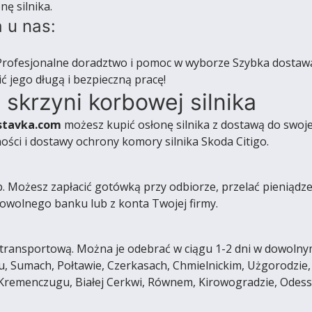
ę silnika.
 u nas:
rofesjonalne doradztwo i pomoc w wyborze Szybka dostaw
ić jego długą i bezpieczną pracę!
 skrzyni korbowej silnika
stavka.com
możesz kupić osłonę silnika z dostawą do swoje
ści i dostawy ochrony komory silnika Skoda Citigo.
ożesz zapłacić gotówką przy odbiorze, przelać pieniądze na
wolnego banku lub z konta Twojej firmy.
ransportową. Można je odebrać w ciągu 1-2 dni w dowolnym 
, Sumach, Połtawie, Czerkasach, Chmielnickim, Użgorodzie,
 Kremenczugu, Białej Cerkwi, Równem, Kirowogradzie, Odes