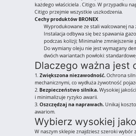
każdego właściciela . Citigo. W przypadku na
Citigo przejmie wszystkie uszkodzenia.
Cechy produktów BRONEX
Wyprodukowane ze stali walcowanej na zi
Instalacja odbywa się bez spawania gaz
podczas kolizji; Minimalne zmniejszenie
Do wymiany oleju nie jest wymagany dem
dwóch wariantach powłoki: standardowej 
Dlaczego ważna jest o
1.
Zwiększona niezawodność.
Ochrona siln
mechanicznymi, co wydłuża żywotność pojaz
2.
Bezpieczeństwo silnika.
Wysokiej jakośc
i minimalizuje ryzyko awarii.
3.
Oszczędzaj na naprawach.
Unikaj koszto
awariom.
Wybierz wysokiej jako
W naszym sklepie znajdziesz szeroki wybór z