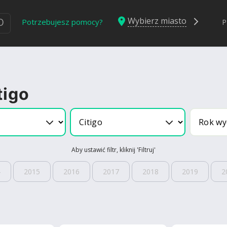
Wybierz miasto
Ю
Potrzebujesz pomocy?
P
tigo
Aby ustawić filtr, kliknij 'Filtruj'
4
2015
2016
2017
2018
2019
2