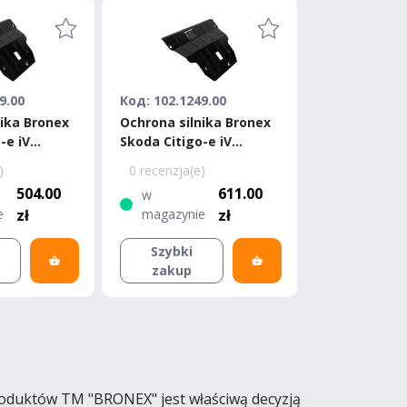
9.00
Код: 102.1249.00
nika Bronex
Ochrona silnika Bronex
-e iV
Skoda Citigo-e iV
Premium
)
0 recenzja(e)
504.00
611.00
w
e
zł
magazynie
zł
Szybki
zakup
produktów TM "BRONEX" jest właściwą decyzją