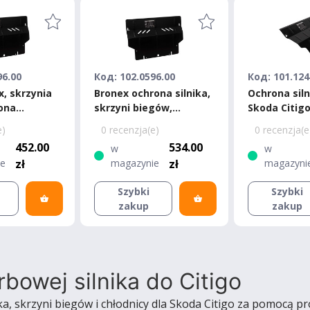
96.00
Код: 102.0596.00
Код: 101.124
x, skrzynia
Bronex ochrona silnika,
Ochrona sil
ona
skrzyni biegów,
Skoda Citigo
koda Citigo
chłodnicy Skoda Citigo
Standard
e)
0 recenzja(e)
0 recenzja(e
Premium
452.00
534.00
w
w
ie
zł
magazynie
zł
magazyni
Szybki
Szybki
zakup
zakup
bowej silnika do Citigo
ka, skrzyni biegów i chłodnicy dla Skoda Citigo za pomocą 