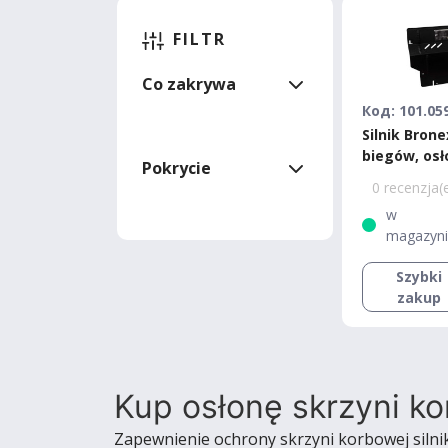
FILTR
Co zakrywa
Код: 101.05
Silnik Brone
biegów, osł
Pokrycie
chłodnicy S
0 recenzja(
Standard
w
magazyn
Szybki
zakup
Kup osłonę skrzyni kor
Zapewnienie ochrony skrzyni korbowej silni