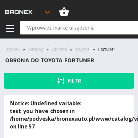
Bronex
»
Katalog
»
Obrona
»
Toyota
»
Fortuner
OBRONA DO TOYOTA FORTUNER
FILTR
Notice
: Undefined variable:
text_you_have_chosen in
/home/podveska/bronexauto.pl/www/catalog/vi
on line
57