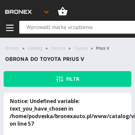
Bronex
»
Katalog
»
Obrona
»
Toyota
»
Prius V
OBRONA DO TOYOTA PRIUS V
FILTR
Notice
: Undefined variable:
text_you_have_chosen in
/home/podveska/bronexauto.pl/www/catalog/vi
on line
57