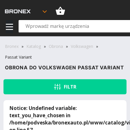
Bronex
»
Katalog
»
Obrona
»
Volkswagen
»
Passat Variant
OBRONA DO VOLKSWAGEN PASSAT VARIANT
FILTR
Notice
: Undefined variable:
text_you_have_chosen in
/home/podveska/bronexauto.pl/www/catalog/vi
on line
57