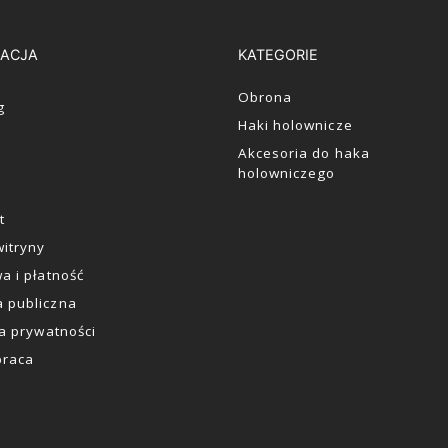
ACJA
KATEGORIE
Obrona
g
Haki holownicze
Akcesoria do haka
holowniczego
t
itryny
a i płatność
 publiczna
ka prywatności
praca