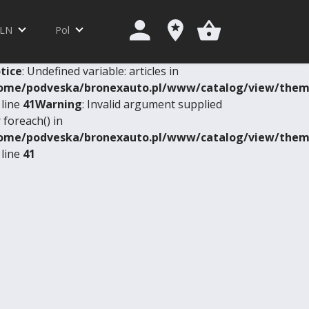
LN
Pol
tice
: Undefined variable: articles in
ome/podveska/bronexauto.pl/www/catalog/view/theme
 line
41
Warning
: Invalid argument supplied
 foreach() in
ome/podveska/bronexauto.pl/www/catalog/view/theme
 line
41