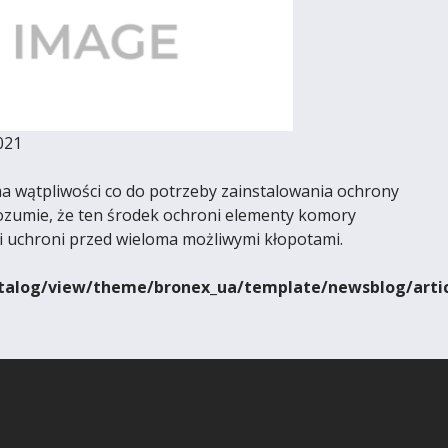
021
ma wątpliwości co do potrzeby zainstalowania ochrony
rozumie, że ten środek ochroni elementy komory
i uchroni przed wieloma możliwymi kłopotami.
alog/view/theme/bronex_ua/template/newsblog/articl